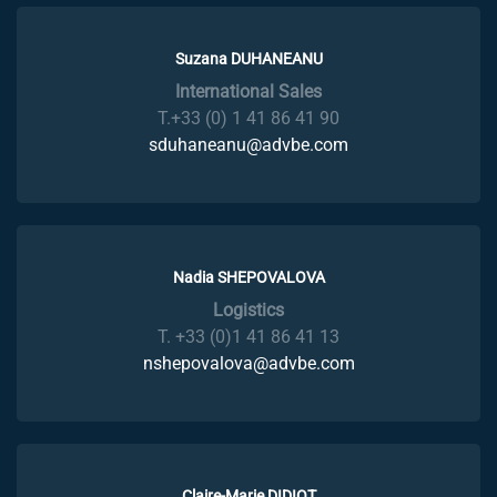
Suzana DUHANEANU
International Sales
T.+33 (0) 1 41 86 41 90
sduhaneanu@advbe.com
Nadia SHEPOVALOVA
Logistics
T. +33 (0)1 41 86 41 13
nshepovalova@advbe.com
Claire-Marie DIDIOT